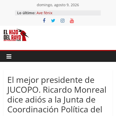
Saltar
domingo, agosto 9, 2026
El segundo (Del II Tomo del
al
Lo último:
Pandemonium)
contenido
Ave fénix
¿Dios no existe?
First Time
Hubo un día
El mejor presidente de
JUCOPO. Ricardo Monreal
dice adiós a la Junta de
Coordinación Política del