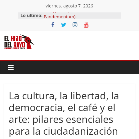
Saltar
viernes, agosto 7, 2026
al
El segundo (Del II Tomo del
Lo último:
contenido
Pandemonium)
Ave fénix
¿Dios no existe?
First Time
Hubo un día
La cultura, la libertad, la
democracia, el café y el
arte: pilares esenciales
para la ciudadanización