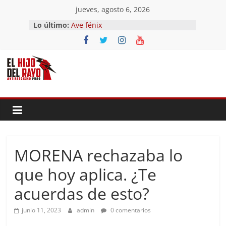
Saltar
jueves, agosto 6, 2026
al
Lo último:
Ave fénix
contenido
¿Dios no existe?
First Time
Hubo un día
El segundo (Del II Tomo del
Pandemonium)
MORENA rechazaba lo
que hoy aplica. ¿Te
acuerdas de esto?
junio 11, 2023
admin
0 comentarios