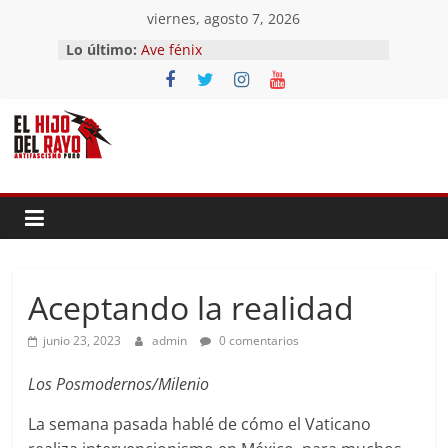
Saltar
viernes, agosto 7, 2026
El segundo (Del II Tomo del
al
Lo último:
Pandemonium)
contenido
Ave fénix
¿Dios no existe?
First Time
Hubo un día
Aceptando la realidad
junio 23, 2023
admin
0 comentarios
Los Posmodernos/Milenio
La semana pasada hablé de cómo el Vaticano