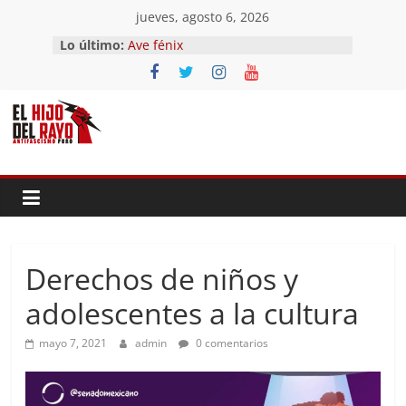
Saltar
jueves, agosto 6, 2026
al
Lo último:
Ave fénix
contenido
¿Dios no existe?
First Time
Hubo un día
El segundo (Del II Tomo del
Pandemonium)
Derechos de niños y
adolescentes a la cultura
mayo 7, 2021
admin
0 comentarios