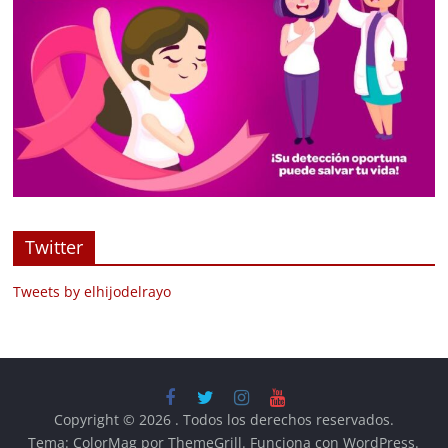
Twitter
Tweets by elhijodelrayo
Copyright © 2026
. Todos los derechos reservados.
Tema:
ColorMag
por ThemeGrill. Funciona con
WordPress
.