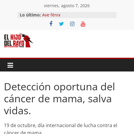
Saltar
viernes, agosto 7, 2026
al
Lo último:
Ave fénix
contenido
¿Dios no existe?
First Time
Hubo un día
El segundo (Del II Tomo del
Pandemonium)
Detección oportuna del
cáncer de mama, salva
vidas.
19 de octubre, día internacional de lucha contra el
cáncer de mama