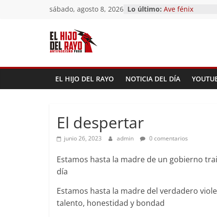
Saltar
sábado, agosto 8, 2026
Lo último:
Pandemonium)
al
Ave fénix
¿Dios no existe?
contenido
First Time
Hubo un día
EL HIJO DEL RAYO
NOTICIA DEL DÍA
YOUTU
El despertar
junio 26, 2023
admin
0 comentarios
Estamos hasta la madre de un gobierno traid
día
Estamos hasta la madre del verdadero viole
talento, honestidad y bondad