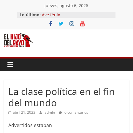
Saltar
jueves, agosto 6, 2026
al
Lo último:
Ave fénix
contenido
¿Dios no existe?
First Time
Hubo un día
El segundo (Del II Tomo del
Pandemonium)
La clase política en el fin
del mundo
abril 21, 2023
admin
0 comentarios
Advertidos estaban