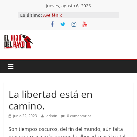
Saltar
jueves, agosto 6, 2026
al
Lo último:
Ave fénix
contenido
¿Dios no existe?
First Time
Hubo un día
El segundo (Del II Tomo del
Pandemonium)
La libertad está en
camino.
junio 22, 2023
admin
0 comentarios
Son tiempos oscuros, del fin del mundo, aún falta
que oscurezca más porque la alborada será brutal,