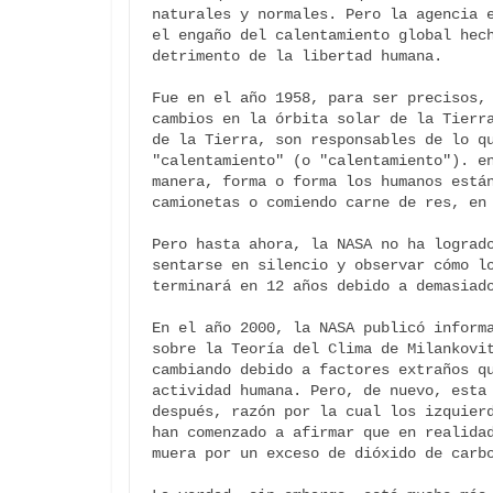
naturales y normales. Pero la agencia e
el engaño del calentamiento global hech
detrimento de la libertad humana.

Fue en el año 1958, para ser precisos, 
cambios en la órbita solar de la Tierra
de la Tierra, son responsables de lo qu
"calentamiento" (o "calentamiento"). en
manera, forma o forma los humanos están
camionetas o comiendo carne de res, en 
Pero hasta ahora, la NASA no ha logrado
sentarse en silencio y observar cómo lo
terminará en 12 años debido a demasiado
En el año 2000, la NASA publicó informa
sobre la Teoría del Clima de Milankovit
cambiando debido a factores extraños qu
actividad humana. Pero, de nuevo, esta 
después, razón por la cual los izquierd
han comenzado a afirmar que en realidad
muera por un exceso de dióxido de carbo