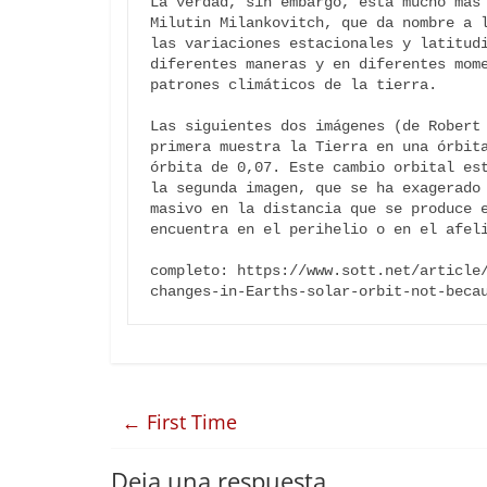
La verdad, sin embargo, está mucho más 
Milutin Milankovitch, que da nombre a l
las variaciones estacionales y latitudi
diferentes maneras y en diferentes mome
patrones climáticos de la tierra.

Las siguientes dos imágenes (de Robert 
primera muestra la Tierra en una órbita
órbita de 0,07. Este cambio orbital est
la segunda imagen, que se ha exagerado 
masivo en la distancia que se produce e
encuentra en el perihelio o en el afeli
completo: https://www.sott.net/article
changes-in-Earths-solar-orbit-not-beca
←
First Time
Deja una respuesta