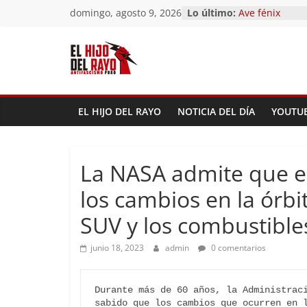
Saltar
domingo, agosto 9, 2026
Lo último:
Ave fénix
al
¿Dios no existe
First Time
contenido
Hubo un día
El segundo (De
Pandemonium
EL HIJO DEL RAYO
NOTICIA DEL DÍA
YOUTU
La NASA admite que el
los cambios en la órbit
SUV y los combustibles
junio 18, 2023
admin
0 comentarios
Durante más de 60 años, la Administraci
sabido que los cambios que ocurren en l