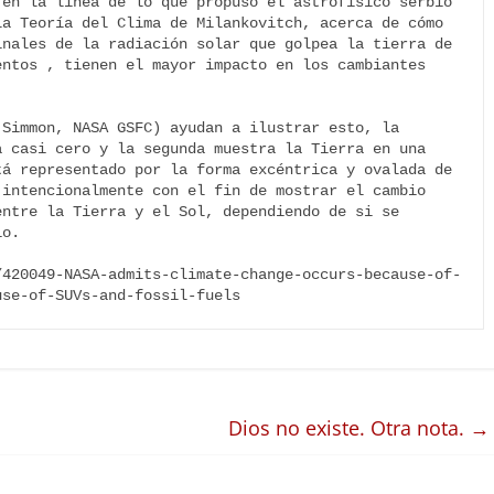
en la línea de lo que propuso el astrofísico serbio 
a Teoría del Clima de Milankovitch, acerca de cómo 
nales de la radiación solar que golpea la tierra de 
ntos , tienen el mayor impacto en los cambiantes 
Simmon, NASA GSFC) ayudan a ilustrar esto, la 
 casi cero y la segunda muestra la Tierra en una 
á representado por la forma excéntrica y ovalada de 
intencionalmente con el fin de mostrar el cambio 
ntre la Tierra y el Sol, dependiendo de si se 
o.

/420049-NASA-admits-climate-change-occurs-because-of-
use-of-SUVs-and-fossil-fuels
Dios no existe. Otra nota.
→