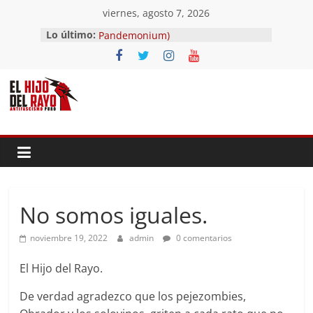
Saltar
viernes, agosto 7, 2026
al
El segundo (Del II Tomo del
Lo último:
contenido
Pandemonium)
Ave fénix
¿Dios no existe?
First Time
Hubo un día
No somos iguales.
noviembre 19, 2022
admin
0 comentarios
El Hijo del Rayo.
De verdad agradezco que los pejezombies,