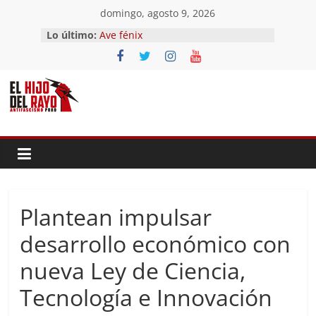
Saltar
domingo, agosto 9, 2026
El segundo (Del II Tomo del
al
Lo último:
Pandemonium)
contenido
Ave fénix
¿Dios no existe?
First Time
Hubo un día
Plantean impulsar
desarrollo económico con
nueva Ley de Ciencia,
Tecnología e Innovación