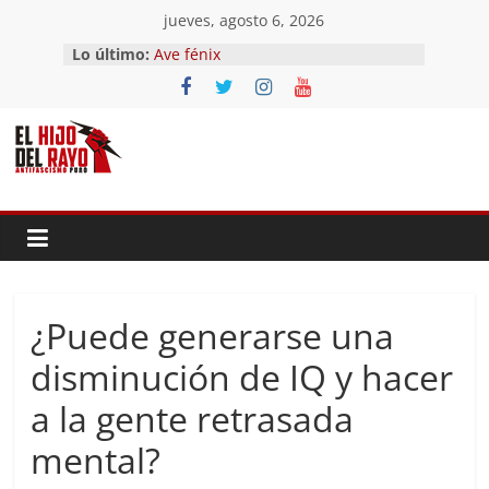
Saltar
jueves, agosto 6, 2026
El segundo (Del II Tomo del
al
Lo último:
Pandemonium)
contenido
Ave fénix
¿Dios no existe?
First Time
Hubo un día
¿Puede generarse una
disminución de IQ y hacer
a la gente retrasada
mental?