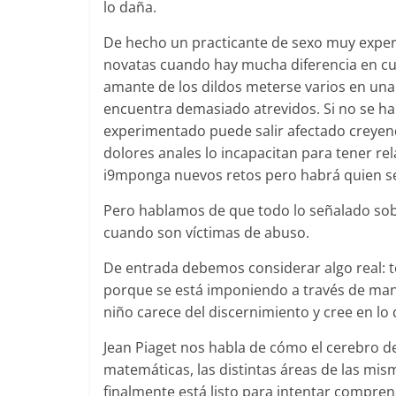
lo daña.
De hecho un practicante de sexo muy expe
novatas cuando hay mucha diferencia en cua
amante de los dildos meterse varios en una 
encuentra demasiado atrevidos. Si no se hab
experimentado puede salir afectado creyend
dolores anales lo incapacitan para tener re
i9mponga nuevos retos pero habrá quien se
Pero hablamos de que todo lo señalado sobr
cuando son víctimas de abuso.
De entrada debemos considerar algo real: t
porque se está imponiendo a través de man
niño carece del discernimiento y cree en lo 
Jean Piaget nos habla de cómo el cerebro d
matemáticas, las distintas áreas de las mis
finalmente está listo para intentar compren