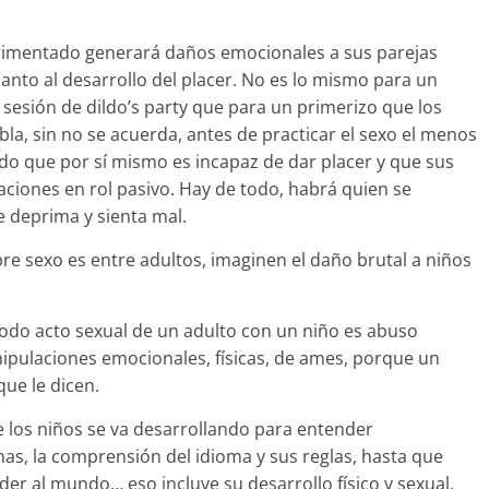
rimentado generará daños emocionales a sus parejas
nto al desarrollo del placer. No es lo mismo para un
sesión de dildo’s party que para un primerizo que los
la, sin no se acuerda, antes de practicar el sexo el menos
o que por sí mismo es incapaz de dar placer y que sus
laciones en rol pasivo. Hay de todo, habrá quien se
 deprima y sienta mal.
e sexo es entre adultos, imaginen el daño brutal a niños
odo acto sexual de un adulto con un niño es abuso
ipulaciones emocionales, físicas, de ames, porque un
que le dicen.
e los niños se va desarrollando para entender
mas, la comprensión del idioma y sus reglas, hasta que
der al mundo… eso incluye su desarrollo físico y sexual.