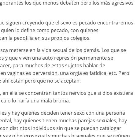
 ignorantes los que menos debaten pero los más agresivos
que siguen creyendo que el sexo es pecado encontraremos
 quien lo define como pecado, con quienes
an la pedofilia en sus propios colegios.
sca meterse en la vida sexual de los demás. Los que se
os y que viven una auto represión permanente se
placer, para muchos de estos sujetos hablar de
 vaginas es perversión, una orgía es fatídica, etc. Pero
 ahí están pero que no se aceptan:
 en ella se concentran tantos nervios que si dios existiera
l culo lo haría una mala broma.
les y hay quienes deciden tener sexo con una persona
ental, hay quienes tienen muchas parejas sexuales, hay
con distintos individuos sin que se puedan catalogar
ger gay o heterosexual y muchas bisexuales que se reúnen