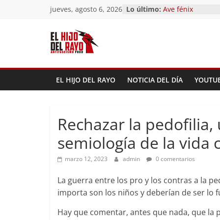
El segundo (Del I
Saltar
jueves, agosto 6, 2026
Lo último:
Pandemonium)
al
Ave fénix
contenido
¿Dios no existe?
First Time
Hubo un día
EL HIJO DEL RAYO
NOTICIA DEL DÍA
YOUTU
Rechazar la pedofilia,
semiología de la vida 
marzo 12, 2023
admin
0 comentarios
La guerra entre los pro y los contras a la 
importa son los niños y deberían de ser lo f
Hay que comentar, antes que nada, que la 