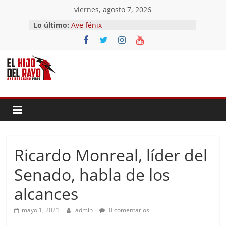
Saltar
viernes, agosto 7, 2026
al
Lo último:
Ave fénix
contenido
¿Dios no existe?
First Time
Hubo un día
El segundo (Del II Tomo del
Pandemonium)
Ricardo Monreal, líder del
Senado, habla de los
alcances
mayo 1, 2021
admin
0 comentarios