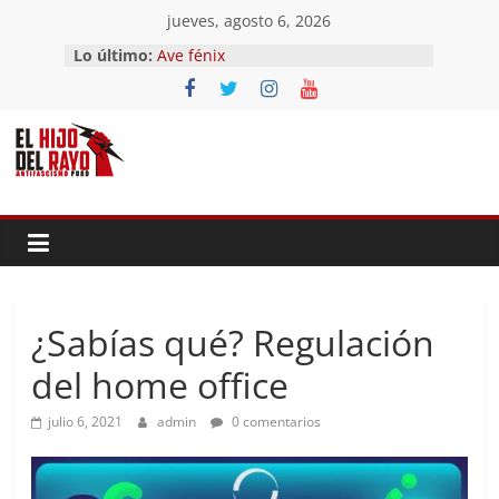
Saltar
jueves, agosto 6, 2026
al
Lo último:
Ave fénix
contenido
¿Dios no existe?
First Time
Hubo un día
El segundo (Del II Tomo del
Pandemonium)
¿Sabías qué? Regulación
del home office
julio 6, 2021
admin
0 comentarios