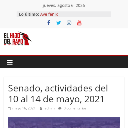
Saltar
jueves, agosto 6, 2026
al
Lo último:
Ave fénix
contenido
¿Dios no existe?
First Time
Hubo un día
El segundo (Del II Tomo del
Pandemonium)
Senado, actividades del
10 al 14 de mayo, 2021
mayo 16, 2021
admin
0 comentarios