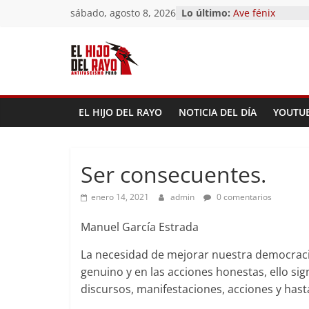
Saltar
sábado, agosto 8, 2026
Lo último:
Ave fénix
al
¿Dios no existe?
First Time
contenido
Hubo un día
El segundo (Del 
Pandemonium)
EL HIJO DEL RAYO
NOTICIA DEL DÍA
YOUTU
Ser consecuentes.
enero 14, 2021
admin
0 comentarios
Manuel García Estrada
La necesidad de mejorar nuestra democracia
genuino y en las acciones honestas, ello sign
discursos, manifestaciones, acciones y hast