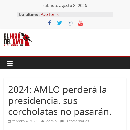
Saltar
sábado, agosto 8, 2026
al
Lo último:
Ave fénix
contenido
¿Dios no existe?
First Time
Hubo un día
El segundo (Del II Tomo del
Pandemonium)
2024: AMLO perderá la
presidencia, sus
corcholatas no pasarán.
febrero 4, 2023
admin
0 comentarios