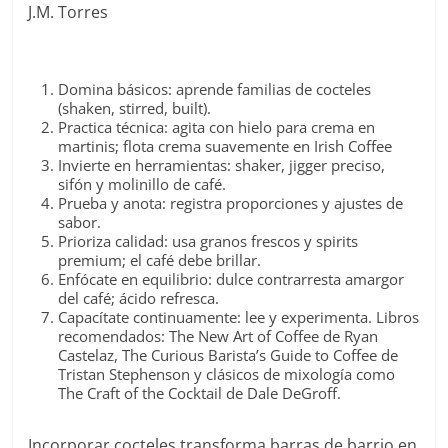
J.M. Torres
Domina básicos: aprende familias de cocteles
(shaken, stirred, built).
Practica técnica: agita con hielo para crema en
martinis; flota crema suavemente en Irish Coffee
Invierte en herramientas: shaker, jigger preciso,
sifón y molinillo de café.
Prueba y anota: registra proporciones y ajustes de
sabor.
Prioriza calidad: usa granos frescos y spirits
premium; el café debe brillar.
Enfócate en equilibrio: dulce contrarresta amargor
del café; ácido refresca.
Capacítate continuamente: lee y experimenta. Libros
recomendados:
The New Art of Coffee
de Ryan
Castelaz,
The Curious Barista’s Guide to Coffee
de
Tristan Stephenson y clásicos de mixología como
The Craft of the Cocktail
de Dale DeGroff.
Incorporar cocteles transforma barras de barrio en