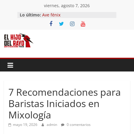
Saltar
viernes, agosto 7, 2026
al
Lo último:
Ave fénix
contenido
¿Dios no existe?
First Time
Hubo un día
El segundo (Del II Tomo del
Pandemonium)
7 Recomendaciones para
Baristas Iniciados en
Mixología
mayo 19, 2026
admin
0 comentarios