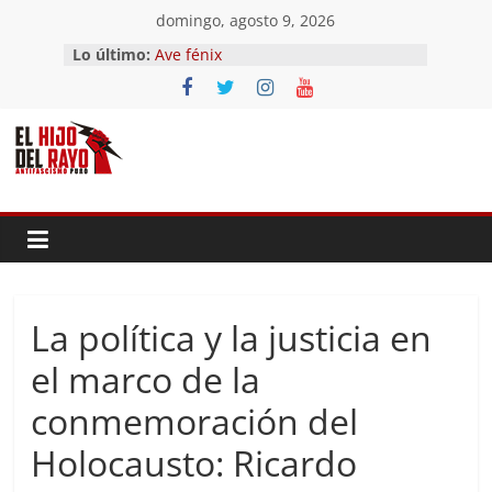
Saltar
domingo, agosto 9, 2026
al
Lo último:
Ave fénix
contenido
¿Dios no existe?
First Time
Hubo un día
El segundo (Del II Tomo del
Pandemonium)
La política y la justicia en
el marco de la
conmemoración del
Holocausto: Ricardo