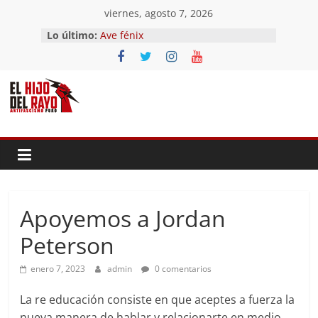
Saltar
viernes, agosto 7, 2026
al
Lo último:
Ave fénix
contenido
¿Dios no existe?
First Time
Hubo un día
El segundo (Del II Tomo del
Pandemonium)
Apoyemos a Jordan
Peterson
enero 7, 2023
admin
0 comentarios
La re educación consiste en que aceptes a fuerza la
nueva manera de hablar y relacionarte en medio