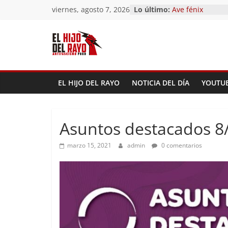
Saltar
viernes, agosto 7, 2026
Lo último:
Pandemonium)
al
Ave fénix
¿Dios no existe?
contenido
First Time
Hubo un día
EL HIJO DEL RAYO
NOTICIA DEL DÍA
YOUTU
Asuntos destacados 8
marzo 15, 2021
admin
0 comentarios