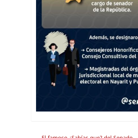
←
El famoso ¿Sabías que? del Senado