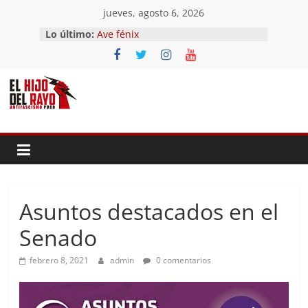
Saltar
jueves, agosto 6, 2026
al
Lo último:
Ave fénix
contenido
¿Dios no existe?
First Time
Hubo un día
El segundo (Del II Tomo del
Pandemonium)
Asuntos destacados en el
Senado
febrero 8, 2021
admin
0 comentarios