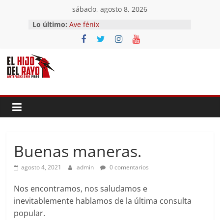
Saltar
sábado, agosto 8, 2026
al
Lo último:
Ave fénix
contenido
¿Dios no existe?
First Time
Hubo un día
El segundo (Del II Tomo del
Pandemonium)
Buenas maneras.
agosto 4, 2021
admin
0 comentarios
Nos encontramos, nos saludamos e
inevitablemente hablamos de la última consulta
popular.