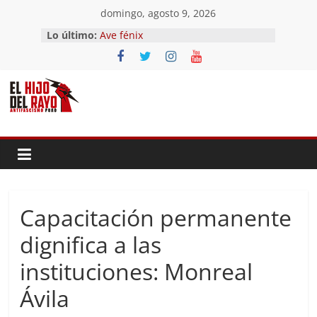
Saltar
domingo, agosto 9, 2026
El segundo (Del II Tomo del
al
Lo último:
Pandemonium)
contenido
Ave fénix
¿Dios no existe?
First Time
Hubo un día
Capacitación permanente
dignifica a las
instituciones: Monreal
Ávila