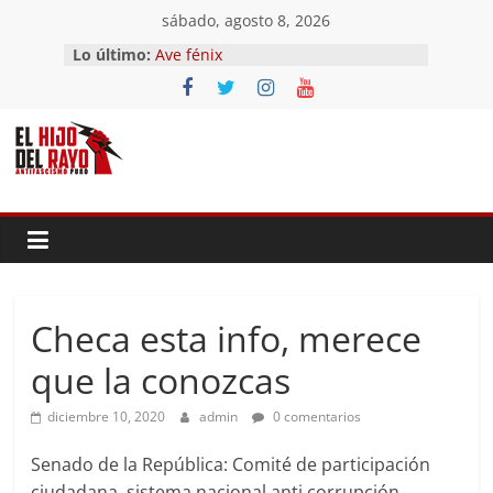
Saltar
sábado, agosto 8, 2026
al
Lo último:
Ave fénix
contenido
¿Dios no existe?
First Time
Hubo un día
El segundo (Del II Tomo del
Pandemonium)
Checa esta info, merece
que la conozcas
diciembre 10, 2020
admin
0 comentarios
Senado de la República: Comité de participación
ciudadana, sistema nacional anti corrupción