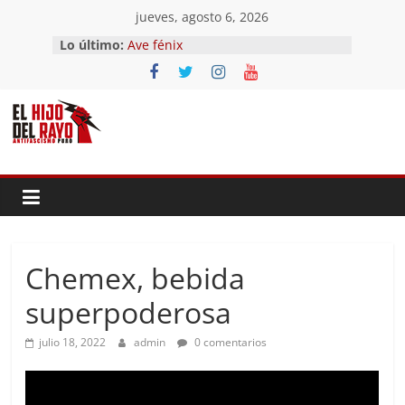
Saltar
jueves, agosto 6, 2026
El segundo (Del II Tomo del
al
Lo último:
Pandemonium)
contenido
Ave fénix
¿Dios no existe?
First Time
Hubo un día
Chemex, bebida
superpoderosa
julio 18, 2022
admin
0 comentarios