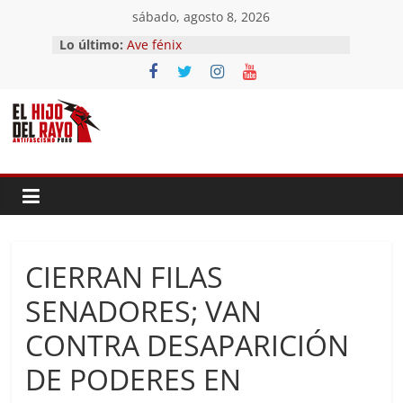
Saltar
sábado, agosto 8, 2026
El segundo (Del II Tomo del
al
Lo último:
Pandemonium)
contenido
Ave fénix
¿Dios no existe?
First Time
Hubo un día
CIERRAN FILAS
SENADORES; VAN
CONTRA DESAPARICIÓN
DE PODERES EN