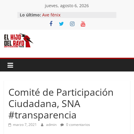
Saltar
jueves, agosto 6, 2026
al
Lo último:
Ave fénix
contenido
¿Dios no existe?
First Time
Hubo un día
El segundo (Del II Tomo del
Pandemonium)
Comité de Participación
Ciudadana, SNA
#transparencia
marzo 7, 2021
admin
0 comentarios