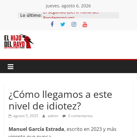
Saltar
jueves, agosto 6, 2026
al
Lo último:
El segundo (Del II Tomo del
contenido
Pandemonium)
Ave fénix
¿Dios no existe?
First Time
Hubo un día
¿Cómo llegamos a este
nivel de idiotez?
agosto 5, 2025
admin
0 comentarios
Manuel García Estrada
, escrito en 2023 y más
vigente que nunca.