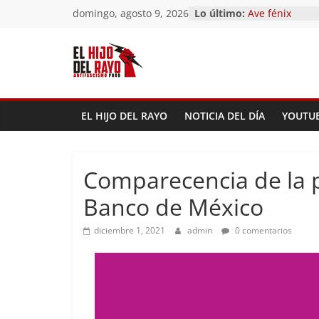
El segundo (De
Saltar
domingo, agosto 9, 2026
Lo último:
Pandemonium
al
Ave fénix
contenido
¿Dios no existe
First Time
Hubo un día
EL HIJO DEL RAYO
NOTICIA DEL DÍA
YOUTU
Comparecencia de la 
Banco de México
diciembre 1, 2021
admin
0 comentarios