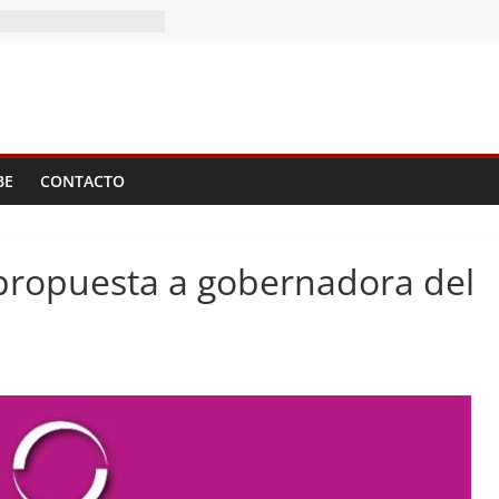
l II Tomo del
)
?
BE
CONTACTO
propuesta a gobernadora del