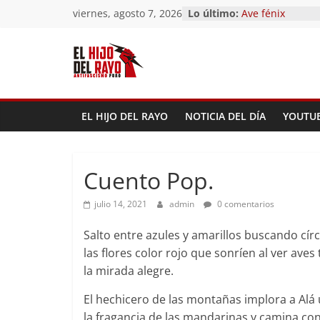
Saltar
viernes, agosto 7, 2026
Lo último:
Ave fénix
al
¿Dios no existe?
First Time
contenido
Hubo un día
El segundo (Del 
Pandemonium)
EL HIJO DEL RAYO
NOTICIA DEL DÍA
YOUTU
Cuento Pop.
julio 14, 2021
admin
0 comentarios
Salto entre azules y amarillos buscando cí
las flores color rojo que sonríen al ver ave
la mirada alegre.
El hechicero de las montañas implora a Alá 
la fragancia de las mandarinas y camina co