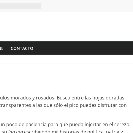
II Tomo del
BE
CONTACTO
rculos morados y rosados. Busco entre las hojas doradas
s transparentes a las que sólo el pico puedes disfrutar con
un poco de paciencia para que pueda injertar en el cerezo
n su
lap top
escribiendo mil historias de política, patria y