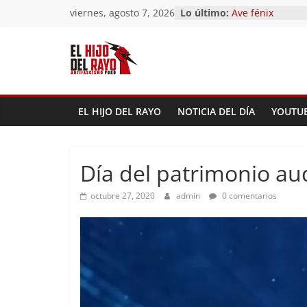
Saltar
viernes, agosto 7, 2026
Lo último:
Pandemonium)
al
Ave fénix
¿Dios no existe?
contenido
First Time
Hubo un día
EL HIJO DEL RAYO
NOTICIA DEL DÍA
YOUTU
Día del patrimonio au
octubre 27, 2020
admin
0 comentarios