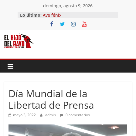
Saltar
domingo, agosto 9, 2026
al
Lo último:
Ave fénix
contenido
¿Dios no existe?
First Time
Hubo un día
El segundo (Del II Tomo del
Pandemonium)
Día Mundial de la
Libertad de Prensa
mayo 3, 2022
admin
0 comentarios