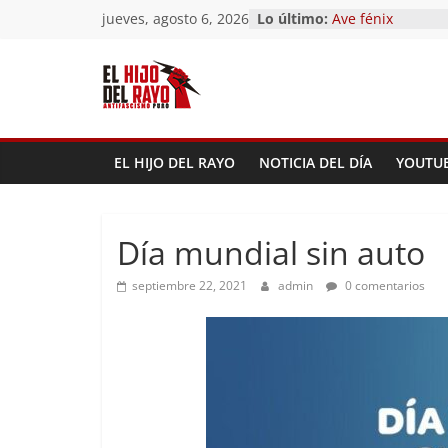
El segundo (Del I
Saltar
jueves, agosto 6, 2026
Lo último:
Pandemonium)
al
Ave fénix
contenido
¿Dios no existe?
First Time
Hubo un día
EL HIJO DEL RAYO
NOTICIA DEL DÍA
YOUTU
Día mundial sin auto
septiembre 22, 2021
admin
0 comentarios