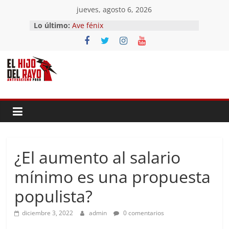
Saltar
jueves, agosto 6, 2026
al
Lo último:
Ave fénix
contenido
¿Dios no existe?
First Time
Hubo un día
El segundo (Del II Tomo del
Pandemonium)
¿El aumento al salario
mínimo es una propuesta
populista?
diciembre 3, 2022
admin
0 comentarios