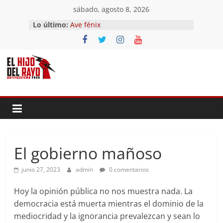
Saltar
sábado, agosto 8, 2026
El segundo (Del II Tomo del
al
Lo último:
Pandemonium)
contenido
Ave fénix
¿Dios no existe?
First Time
Hubo un día
El gobierno mañoso
junio 27, 2023
admin
0 comentarios
Hoy la opinión pública no nos muestra nada. La
democracia está muerta mientras el dominio de la
mediocridad y la ignorancia prevalezcan y sean lo