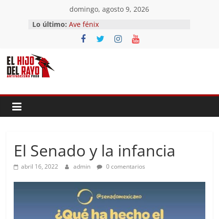
Saltar
domingo, agosto 9, 2026
al
Lo último:
Ave fénix
contenido
¿Dios no existe?
First Time
Hubo un día
El segundo (Del II Tomo del
Pandemonium)
El Senado y la infancia
abril 16, 2022
admin
0 comentarios