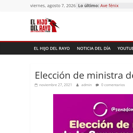
Saltar
viernes, agosto 7, 2026
Lo último:
Pandemonium)
al
Ave fénix
¿Dios no existe?
contenido
First Time
Hubo un día
EL HIJO DEL RAYO
NOTICIA DEL DÍA
YOUTU
Elección de ministra d
noviembre 27, 2021
admin
0 comentarios