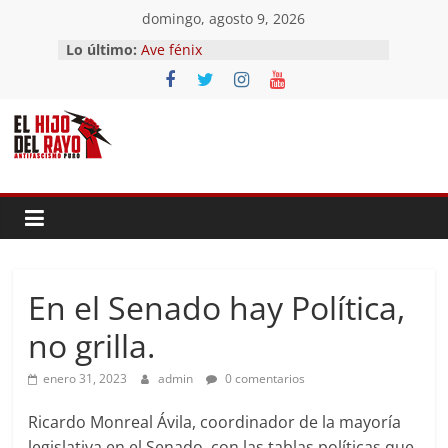
Saltar
domingo, agosto 9, 2026
El segundo (Del II Tomo del
al
Lo último:
Pandemonium)
contenido
Ave fénix
¿Dios no existe?
First Time
Hubo un día
En el Senado hay Política,
no grilla.
enero 31, 2023
admin
0 comentarios
Ricardo Monreal Ávila, coordinador de la mayoría
legislativa en el Senado, con las tablas políticas que