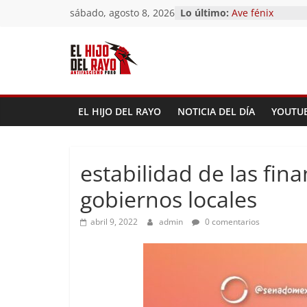
El segundo (Del 
Saltar
sábado, agosto 8, 2026
Lo último:
Pandemonium)
al
Ave fénix
contenido
¿Dios no existe?
First Time
Hubo un día
EL HIJO DEL RAYO
NOTICIA DEL DÍA
YOUTU
estabilidad de las fin
gobiernos locales
abril 9, 2022
admin
0 comentarios