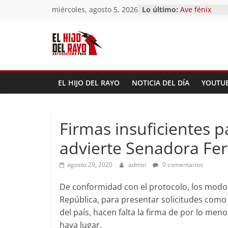
El segundo (D
Saltar
miércoles, agosto 5, 2026
Lo último:
Pandemonium
al
Ave fénix
contenido
¿Dios no exist
First Time
Hubo un día
EL HIJO DEL RAYO
NOTICIA DEL DÍA
YOUTU
Firmas insuficientes p
advierte Senadora Fe
agosto 29, 2020
admin
0 comentarios
De conformidad con el protocolo, los modos
República, para presentar solicitudes como 
del país, hacen falta la firma de por lo me
haya lugar.