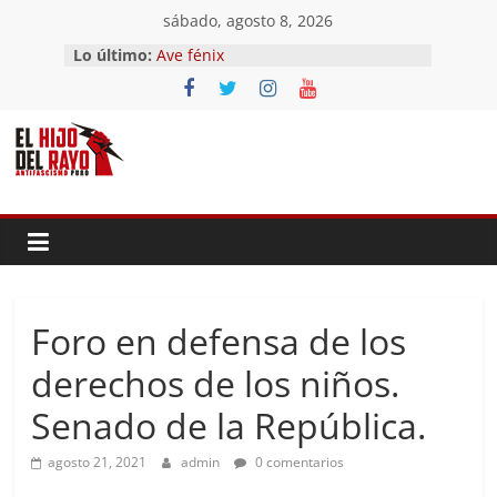
Saltar
sábado, agosto 8, 2026
al
Lo último:
Ave fénix
contenido
¿Dios no existe?
First Time
Hubo un día
El segundo (Del II Tomo del
Pandemonium)
Foro en defensa de los
derechos de los niños.
Senado de la República.
agosto 21, 2021
admin
0 comentarios