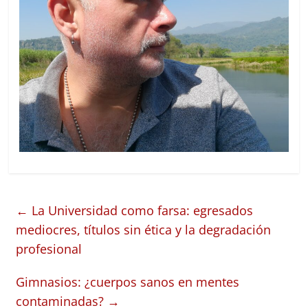
←
La Universidad como farsa: egresados
mediocres, títulos sin ética y la degradación
profesional
Gimnasios: ¿cuerpos sanos en mentes
contaminadas?
→