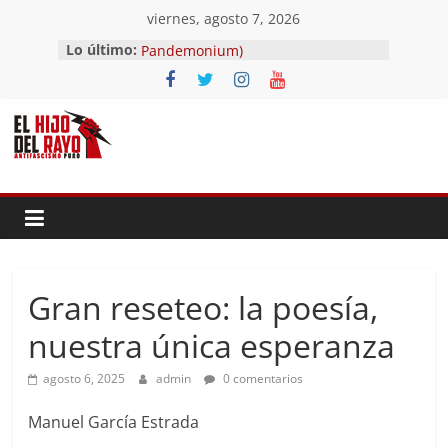
Saltar
viernes, agosto 7, 2026
al
El segundo (Del II Tomo del
Lo último:
contenido
Pandemonium)
Ave fénix
¿Dios no existe?
First Time
Hubo un día
Gran reseteo: la poesía,
nuestra única esperanza
agosto 6, 2025
admin
0 comentarios
Manuel García Estrada