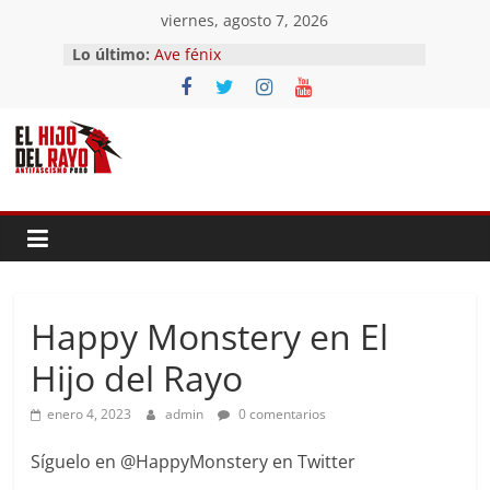
Saltar
viernes, agosto 7, 2026
El segundo (Del II Tomo del
al
Lo último:
Pandemonium)
contenido
Ave fénix
¿Dios no existe?
First Time
Hubo un día
Happy Monstery en El
Hijo del Rayo
enero 4, 2023
admin
0 comentarios
Síguelo en @HappyMonstery en Twitter