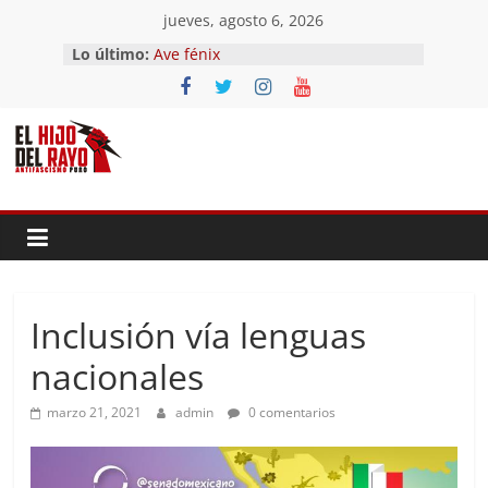
Saltar
jueves, agosto 6, 2026
al
Lo último:
Ave fénix
contenido
¿Dios no existe?
First Time
Hubo un día
El segundo (Del II Tomo del
Pandemonium)
Inclusión vía lenguas
nacionales
marzo 21, 2021
admin
0 comentarios