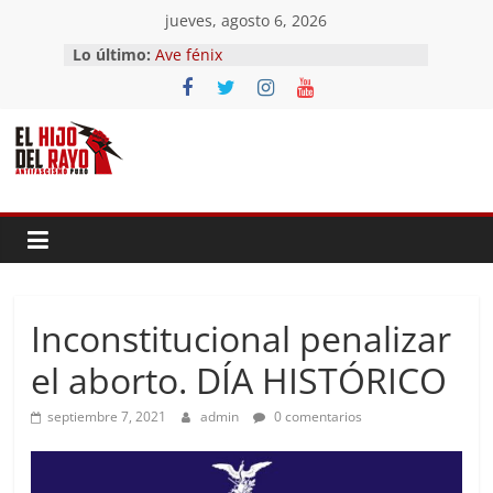
Saltar
jueves, agosto 6, 2026
al
Lo último:
Ave fénix
contenido
¿Dios no existe?
First Time
Hubo un día
El segundo (Del II Tomo del
Pandemonium)
Inconstitucional penalizar
el aborto. DÍA HISTÓRICO
septiembre 7, 2021
admin
0 comentarios