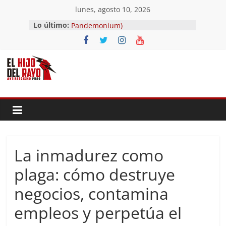
Saltar
lunes, agosto 10, 2026
al
El segundo (Del II Tomo del
Lo último:
contenido
Pandemonium)
Ave fénix
¿Dios no existe?
First Time
Hubo un día
La inmadurez como
plaga: cómo destruye
negocios, contamina
empleos y perpetúa el