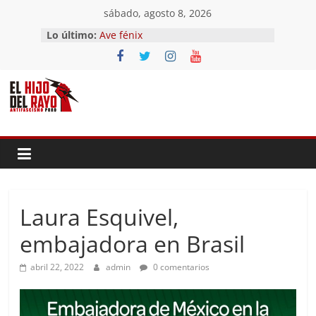
Saltar
sábado, agosto 8, 2026
al
Lo último:
Ave fénix
contenido
¿Dios no existe?
First Time
Hubo un día
El segundo (Del II Tomo del
Pandemonium)
Laura Esquivel,
embajadora en Brasil
abril 22, 2022
admin
0 comentarios